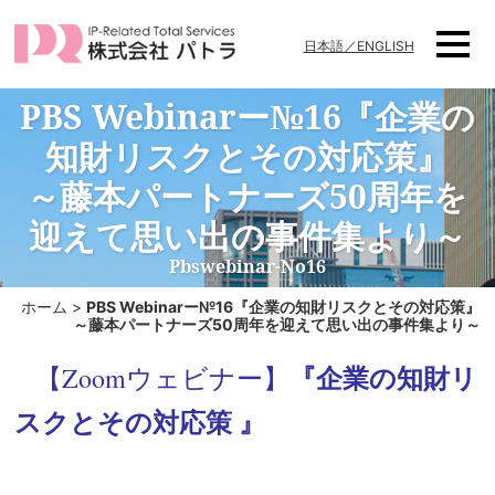
日本語／ENGLISH
PBS Webinarー№16『企業の
知財リスクとその対応策』
～藤本パートナーズ50周年を
迎えて思い出の事件集より～
Pbswebinar-No16
ホーム
>
PBS Webinarー№16『企業の知財リスクとその対応策』
～藤本パートナーズ50周年を迎えて思い出の事件集より～
『企業の知財リ
【Zoomウェビナー】
スクとその対応策 』