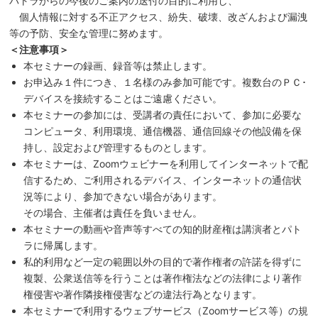
パトラからの今後のご案内の送付の目的に利用し、
個人情報に対する不正アクセス、紛失、破壊、改ざんおよび漏洩
等の予防、安全な管理に努めます。
＜注意事項＞
本セミナーの録画、録音等は禁止します。
お申込み１件につき、１名様のみ参加可能です。複数台のＰＣ･
デバイスを接続することはご遠慮ください。
本セミナーの参加には、受講者の責任において、参加に必要な
コンピュータ、利用環境、通信機器、通信回線その他設備を保
持し、設定および管理するものとします。
本セミナーは、Zoomウェビナーを利用してインターネットで配
信するため、ご利用されるデバイス、インターネットの通信状
況等により、参加できない場合があります。
その場合、主催者は責任を負いません。
本セミナーの動画や音声等すべての知的財産権は講演者とパト
ラに帰属します。
私的利用など一定の範囲以外の目的で著作権者の許諾を得ずに
複製、公衆送信等を行うことは著作権法などの法律により著作
権侵害や著作隣接権侵害などの違法行為となります。
本セミナーで利用するウェブサービス（Zoomサービス等）の規