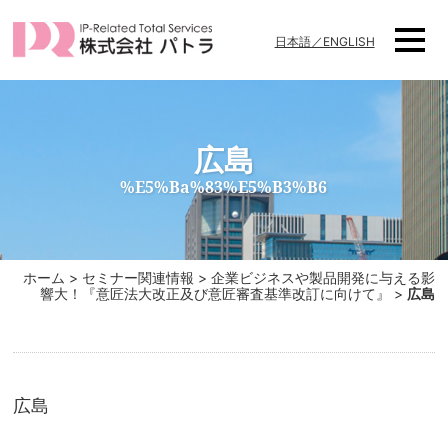
日本語／ENGLISH
広島
%e5%ba%83%e5%b3%b6
ホーム
>
セミナー関連情報
>
企業ビジネスや製品開発に与える影
響大！『意匠法大改正及び意匠審査基準改訂に向けて』
>
広島
広島