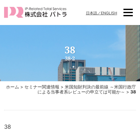
日本語／ENGLISH
38
38-2
ホーム
>
セミナー関連情報
>
米国知財判決の最前線 ～米国行政庁
による当事者系レビューの申立ては可能か～
>
38
38