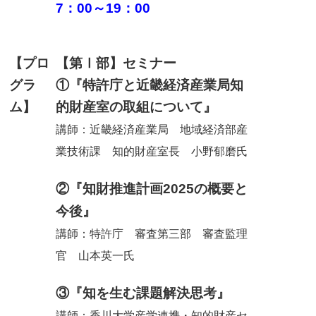
：
～
：
7
00
19
00
【プロ
【第Ⅰ部】セミナー
グラ
①『特許庁と近畿経済産業局知
ム】
的財産室の取組について』
講師：近畿経済産業局 地域経済部産
業技術課 知的財産室長 小野郁磨氏
②『知財推進計画
の概要と
2025
今後』
講師：特許庁 審査第三部 審査監理
官 山本英一氏
③『知を生む課題解決思考』
講師：香川大学産学連携・知的財産セ