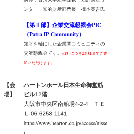
ンター 知的財産部門長 橿本英吾氏
【第Ⅱ部】企業交流懇親会PIC
（Patra IP Community）
知財を軸にした企業間コミュニティの
交流懇親会です。
※
社につき
名様までご参
1
2
加いただけます。
【会
ハートンホール日本生命御堂筋
場】
ビル
階
12
大阪市中央区南船場
ＴＥ
4-2-4
Ｌ
06-6258-1141
https://www.hearton.co.jp/access/nisse
i