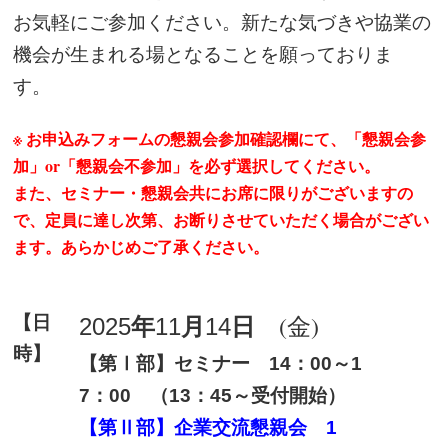
お気軽にご参加ください。
新たな気づきや協業の
機会が生まれる場となることを願っておりま
す。
※ お申込みフォームの懇親会参加確認欄にて、「懇親会参
加」or「懇親会不参加」を必ず選択してください。
また、セミナー・懇親会共にお席に限りがございますの
で、定員に達し次第、お断りさせていただく場合がござい
ます。あらかじめご了承ください。
【日
年
月
日
(金)
2025
11
14
時】
【第Ⅰ部】セミナー
：
～
14
00
1
：
（
：
～受付開始）
7
00
13
45
【第Ⅱ部】企業交流懇親会
1