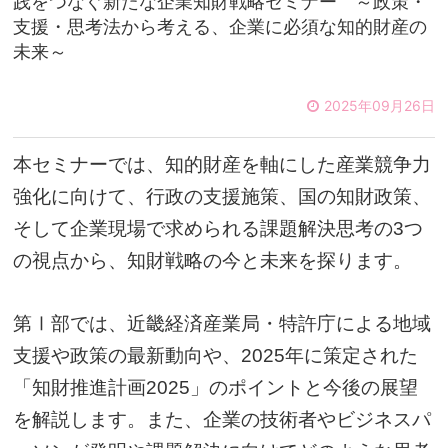
践をつなぐ新たな企業知財戦略セミナー ～政策・
支援・思考法から考える、企業に必須な知的財産の
未来～
2025年09月26日
本セミナーでは、知的財産を軸にした産業競争力
強化に向けて、行政の支援施策、国の知財政策、
そして企業現場で求められる課題解決思考の
つ
3
の視点から、
知財戦略の今と未来を探ります。
第Ⅰ部では、近畿経済産業局・特許庁による地域
支援や政策の最新動向や、
年に策定された
2025
「知財推進計画
」のポイントと今後の展望
2025
を解説します。
また、企業の技術者やビジネスパ