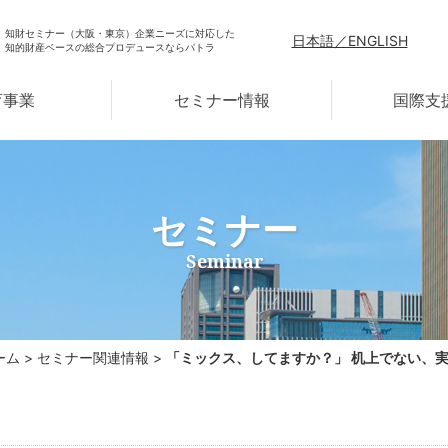
知財セミナー（大阪・東京）企業ニーズに対応した
日本語／ENGLISH
知的財産ベースの総合プロデュースならパトラ
育事業
セミナー情報
国際支
セミナー
Seminar
ーム
>
セミナー関連情報
>
「ミックス、してますか？」 机上でない、