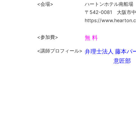
<会場>
ハートンホテル南船場
〒542-0081 大阪市中
https://www.hearton.
<参加費>
無 料
<講師プロフィール>
弁理士法人 藤本
意匠部 部門