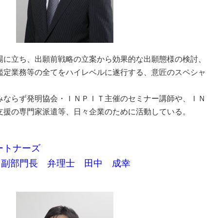
場に立ち、出願前戦略の立案から効果的な出願態様の検討、
鑑定業務等の全てをハイレベルに遂行する、意匠のスペシャ
みならず発明協会・ＩＮＰＩＴ主催のセミナー講師や、ＩＮ
支援の専門家派遣等、日々企業のために活動している。
パートナーズ
門長 弁理士 田中 成幸