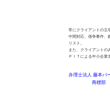
常にクライアントの立
中間対応、係争事件、
リスト。
また、クライアントの
ＰＩＴによる中小企業
弁理士法人 藤本
商標部 副部