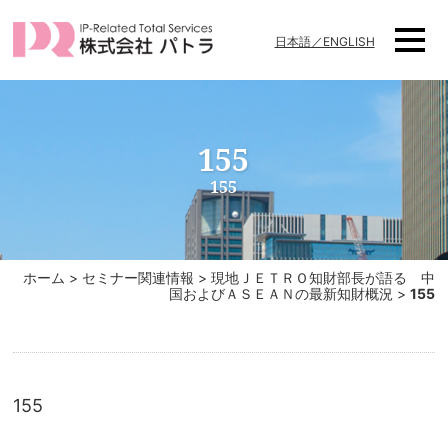
日本語／ENGLISH
155
155
ホーム
>
セミナー関連情報
>
現地ＪＥＴＲＯ知財部長が語る 中
国およびＡＳＥＡＮの最新知財概況
>
155
155