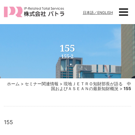
日本語／ENGLISH
155
155-2
ホーム
>
セミナー関連情報
>
現地ＪＥＴＲＯ知財部長が語る 中
国およびＡＳＥＡＮの最新知財概況
>
155
155